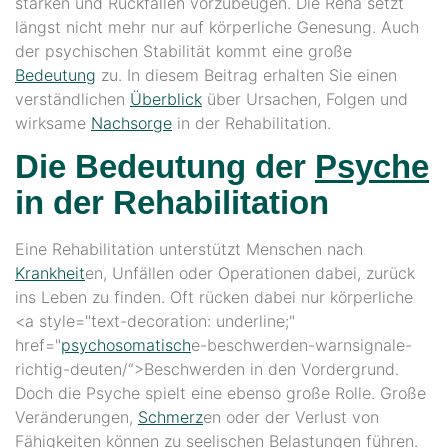
stärken und Rückfällen vorzubeugen. Die Reha setzt
längst nicht mehr nur auf körperliche Genesung. Auch
der psychischen Stabilität kommt eine große
Bedeutung
zu. In diesem Beitrag erhalten Sie einen
verständlichen
Überblick
über Ursachen, Folgen und
wirksame
Nachsorge
in der Rehabilitation.
Die Bedeutung der
Psyche
in der Rehabilitation
Eine Rehabilitation unterstützt Menschen nach
Krankheit
en, Unfällen oder Operationen dabei, zurück
ins Leben zu finden. Oft rücken dabei nur körperliche
<a style="text-decoration: underline;"
href="
psychosomatisch
e-beschwerden-warnsignale-
richtig-deuten/“>Beschwerden
in den Vordergrund.
Doch die Psyche spielt eine ebenso große Rolle. Große
Veränderungen,
Schmerz
en oder der Verlust von
Fähigkeiten können zu seelischen Belastungen führen.